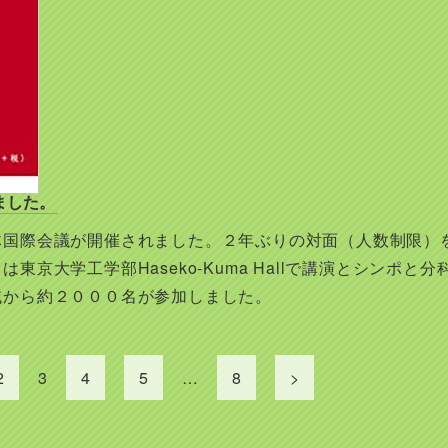
ました。
体国際会議が開催されました。２年ぶりの対面（人数制限）
東京大学工学部Haseko-Kuma Hallで講演とシンポ
域から約２０００名が参加しました。
2
3
4
5
…
8
>