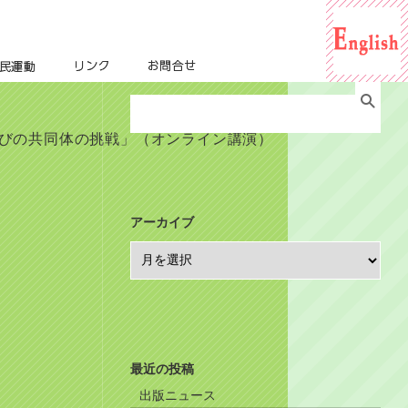
For English
市民運動
リンク
お問合せ
Search
for:
学びの共同体の挑戦」（オンライン講演）
アーカイブ
ア
ー
カ
イ
ブ
最近の投稿
出版ニュース