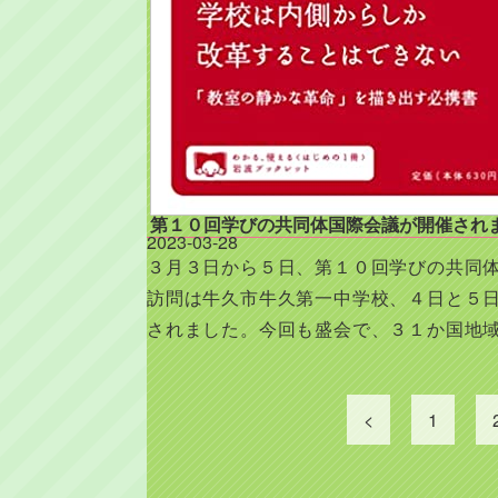
第１０回学びの共同体国際会議が開催され
2023-03-28
３月３日から５日、第１０回学びの共同
訪問は牛久市牛久第一中学校、４日と５日は
されました。今回も盛会で、３１か国地
投
稿
<
1
の
ペ
ー
ジ