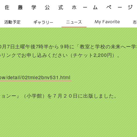
佐藤学公式ホームページ ManabuSATO WebSite
活動予定
ギャラリー
ニュース
My Favorite
0月7日土曜午後7時半から９時に「教室と学校の未来へー
リンクでお申し込みください（チケット2,200円）。
how/detail/02tmie2bnv531.html
ションー』（小学館）を７月２０日に出版しました。