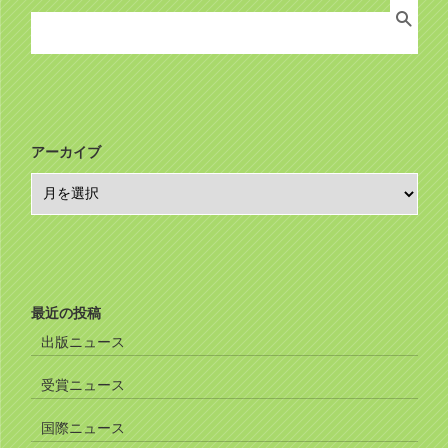
Search
り
for:
アーカイブ
ア
ー
カ
イ
ブ
最近の投稿
出版ニュース
受賞ニュース
国際ニュース