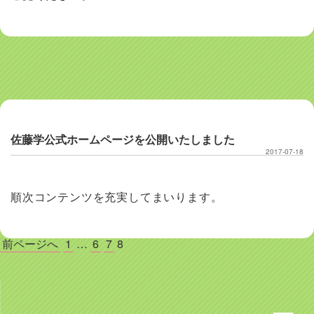
佐藤学公式ホームページを公開いたしました
2017-07-18
順次コンテンツを充実してまいります。
投
前ページへ
1
…
6
7
8
稿
の
ペ
ー
ジ
送