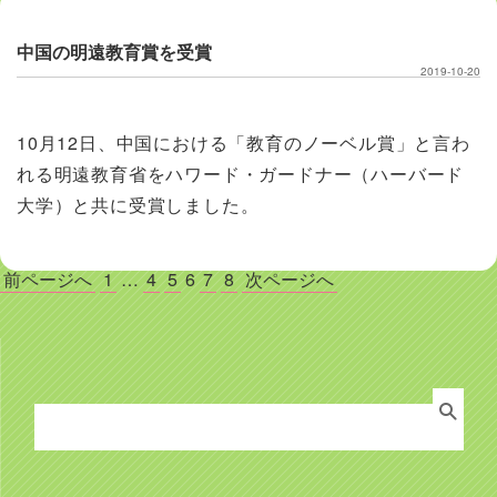
中国の明遠教育賞を受賞
2019-10-20
10月12日、中国における「教育のノーベル賞」と言わ
れる明遠教育省をハワード・ガードナー（ハーバード
大学）と共に受賞しました。
投
前ページへ
1
…
4
5
6
7
8
次ページへ
稿
の
ペ
ー
ジ
送
Search
り
for: