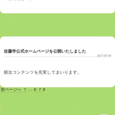
佐藤学公式ホームページを公開いたしました
2017-07-18
順次コンテンツを充実してまいります。
投
前ページへ
1
…
6
7
8
稿
の
ペ
ー
ジ
送