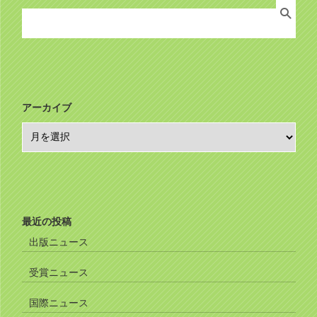
Search
り
for:
アーカイブ
ア
ー
カ
イ
ブ
最近の投稿
出版ニュース
受賞ニュース
国際ニュース